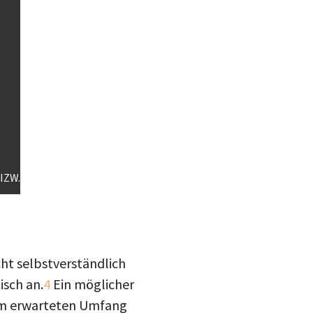
-IZW.
cht selbstverständlich
isch an.
4
Ein möglicher
 im erwarteten Umfang