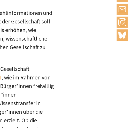
drucke
 Fehlinformationen und
er Gesellschaft soll
Inst
mail
is erhöhen, wie
blue
n, wissenschaftliche
hen Gesellschaft zu
 Gesellschaft
1
, wie im Rahmen von
Bürger*innen freiwillig
r*innen
issenstransfer in
ger*innen über die
erzielt. Ob die