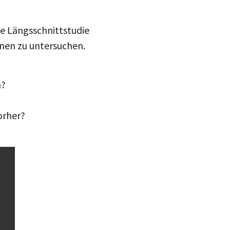
he Längsschnittstudie
nnen zu untersuchen.
n?
orher?