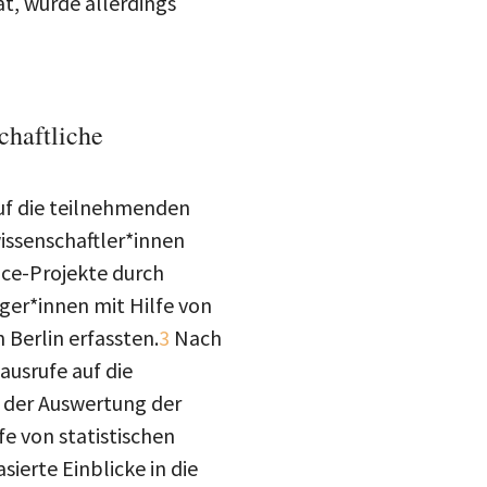
at, wurde allerdings
chaftliche
uf die teilnehmenden
wissenschaftler*innen
nce-Projekte durch
rger*innen mit Hilfe von
Berlin erfassten.
3
Nach
usrufe auf die
i der Auswertung der
e von statistischen
sierte Einblicke in die