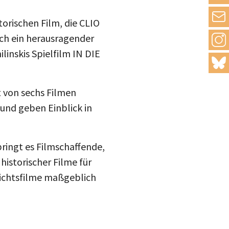
drucke
torischen Film, die CLIO
ich ein herausragender
Inst
mail
linskis Spielfilm IN DIE
blue
t von sechs Filmen
und geben Einblick in
 bringt es Filmschaffende,
historischer Filme für
hichtsfilme maßgeblich