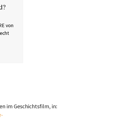
d?
RE von
recht
n im Geschichtsfilm, in:
e-